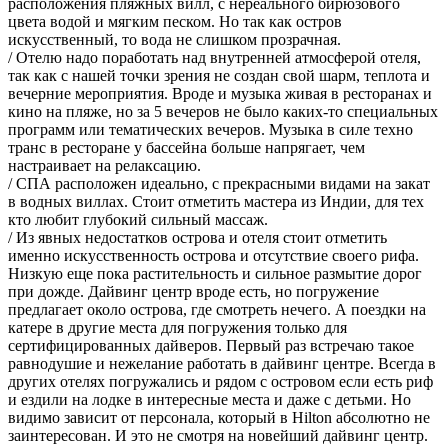
расположения пляжных вилл, с нереального бирюзового
цвета водой и мягким песком. Но так как остров
искусственный, то вода не слишком прозрачная.
/ Отелю надо поработать над внутренней атмосферой отеля,
так как с нашей точки зрения не создан свой шарм, теплота и
вечерние мероприятия. Вроде и музыка живая в ресторанах и
кино на пляже, но за 5 вечеров не было каких-то специальных
программ или тематических вечеров. Музыка в силе техно
транс в ресторане у бассейна больше напрягает, чем
настраивает на релаксацию.
/ СПА расположен идеально, с прекрасными видами на закат
в водных виллах. Стоит отметить мастера из Индии, для тех
кто любит глубокий сильный массаж.
/ Из явных недостатков острова и отеля стоит отметить
именно искусственность острова и отсутствие своего рифа.
Низкую еще пока растительность и сильное размытие дорог
при дожде. Дайвинг центр вроде есть, но погружение
предлагает около острова, где смотреть нечего. А поездки на
катере в другие места для погружения только для
сертифицированных дайверов. Первый раз встречаю такое
равнодушие и нежелание работать в дайвинг центре. Всегда в
других отелях погружались и рядом с островом если есть риф
и ездили на лодке в интересные места и даже с детьми. Но
видимо зависит от персонала, который в Hilton абсолютно не
заинтересован. И это не смотря на новейший дайвинг центр.