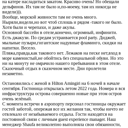
на катере насладиться закатом. Красиво очень! Но обещали
дельфинов. Их там не было и,по-моему, там их никогда не
видели))).
Вообще, морской живности там не очень много.
Ныряли,видели,но вот чтоб сплошь и рядом -такого не было.
Хотя были и черепахи, и даже акулы.
Основной бассейн в отеле,конечно, огромный, инфинити.
Есть джакузи. По средам устраивается pool party. Диджей,
мыльные пузыри,гигантские надувные фламинго, скидки на
напитки. Весело.
Пляжа,правда,как такового нет. Лежаков на песке нет,вход в
море каменистый,не обойтись без специальной обуви. Но это
ни на минуту не омрачило нашего пребывания в этом отеле.
Сказочный отдых в сказочном месте. Дни пролетели
незаметно.
Остановились с женой в Hilton Amingiri на 6 ночей в начале
сентября. Гостиница открылась летом 2022 года. Номера и вся
инфраструктура острова совершенно новые при этом остров
очень зелёный.
С момента встречи в аэропорту персонал гостиницы окружает
гостей заботой, опережая все их желания так, чтобы ничто не
отвлекало от незабываемого отдыха. Гости находятся на
постоянной связи с личным guest experience manager. Наш
менеджер Shaufa великолепно выполняла свои обязанности,