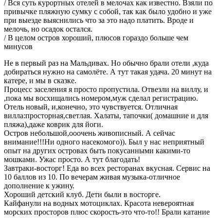
/ Вся суть курортных отелей в мелочах как известно. Взяли по
привычке пляжную сумку с собой, так как было удобно и уже
при выезде выяснились что за это надо платить. Вроде и
мелочь, но осадок остался.
/ В целом остров хороший, плюсов гораздо больше чем
минусов
Не в первый раз на Мальдивах. Но обычно брали отели ,куда
добираться нужно на самолёте. А тут такая удача. 20 минут на
катере, и мы в сказке.
Процесс заселения я просто пропустила. Отвезли на виллу, и
,пока мы восхищались номером,муж сделал регистрацию.
Отель новый, и,конечно, это чувствуется. Отличная
вилла:просторная,светлая. Халаты, тапочки( домашние и для
пляжа),даже коврик для йоги.
Остров небольшой,ооочень живописный. А сейчас
внимание!!!Ни одного насекомого)). Был у нас неприятный
опыт на других островах быть покусанными какими-то
мошками. Ужас просто. А тут благодать!
Завтраки-восторг! Еда во всех ресторанах вкусная. Сервис на
10 баллов из 10. По вечерам живая музыка-отличное
дополнение к ужину.
Хороший детский клуб. Дети были в восторге.
Кайфанули на водных мотоциклах. Красота невероятная
морских просторов плюс скорость-это что-то!! Брали катание