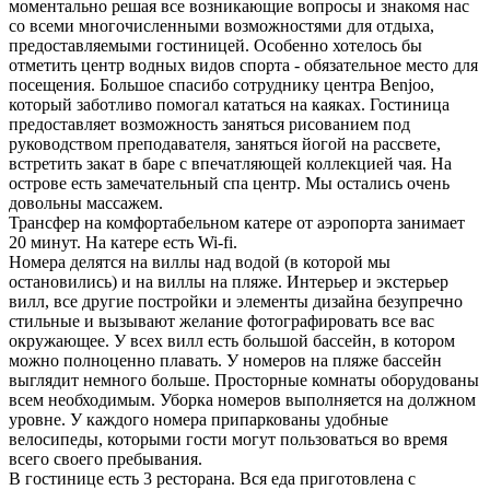
моментально решая все возникающие вопросы и знакомя нас
со всеми многочисленными возможностями для отдыха,
предоставляемыми гостиницей. Особенно хотелось бы
отметить центр водных видов спорта - обязательное место для
посещения. Большое спасибо сотруднику центра Benjoo,
который заботливо помогал кататься на каяках. Гостиница
предоставляет возможность заняться рисованием под
руководством преподавателя, заняться йогой на рассвете,
встретить закат в баре с впечатляющей коллекцией чая. На
острове есть замечательный спа центр. Мы остались очень
довольны массажем.
Трансфер на комфортабельном катере от аэропорта занимает
20 минут. На катере есть Wi-fi.
Номера делятся на виллы над водой (в которой мы
остановились) и на виллы на пляже. Интерьер и экстерьер
вилл, все другие постройки и элементы дизайна безупречно
стильные и вызывают желание фотографировать все вас
окружающее. У всех вилл есть большой бассейн, в котором
можно полноценно плавать. У номеров на пляже бассейн
выглядит немного больше. Просторные комнаты оборудованы
всем необходимым. Уборка номеров выполняется на должном
уровне. У каждого номера припаркованы удобные
велосипеды, которыми гости могут пользоваться во время
всего своего пребывания.
В гостинице есть 3 ресторана. Вся еда приготовлена с