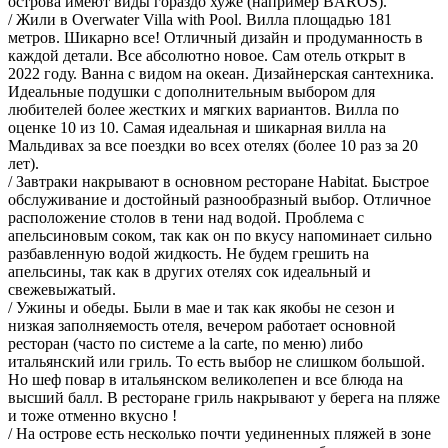
острова имеют виды гораздо хуже (например BAROS).
/ Жили в Overwater Villa with Pool. Вилла площадью 181
метров. Шикарно все! Отличный дизайн и продуманность в
каждой детали. Все абсолютно новое. Сам отель открыт в
2022 году. Ванна с видом на океан. Дизайнерская сантехника.
Идеальные подушки с дополнительным выбором для
любителей более жестких и мягких вариантов. Вилла по
оценке 10 из 10. Самая идеальная и шикарная вилла на
Мальдивах за все поездки во всех отелях (более 10 раз за 20
лет).
/ Завтраки накрывают в основном ресторане Habitat. Быстрое
обслуживание и достойный разнообразный выбор. Отличное
расположение столов в тени над водой. Проблема с
апельсиновым соком, так как он по вкусу напоминает сильно
разбавленную водой жидкость. Не будем грешить на
апельсины, так как в других отелях сок идеальный и
свежевыжатый.
/ Ужины и обеды. Были в мае и так как якобы не сезон и
низкая заполняемость отеля, вечером работает основной
ресторан (часто по системе a la carte, по меню) либо
итальянский или гриль. То есть выбор не слишком большой.
Но шеф повар в итальянском великолепен и все блюда на
высший балл. В ресторане гриль накрывают у берега на пляже
и тоже отменно вкусно !
/ На острове есть несколько почти уединенных пляжей в зоне