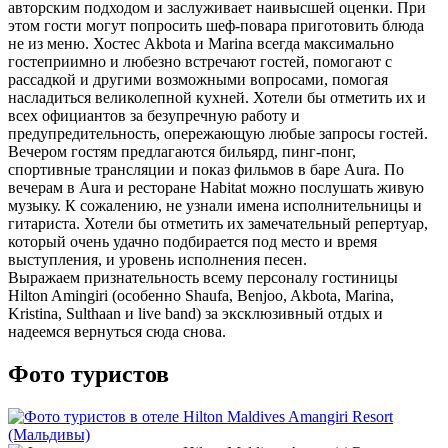
авторским подходом и заслуживает наивысшей оценки. При
этом гости могут попросить шеф-повара приготовить блюда
не из меню. Хостес Akbota и Marina всегда максимально
гостеприимно и любезно встречают гостей, помогают с
рассадкой и другими возможными вопросами, помогая
насладиться великолепной кухней. Хотели бы отметить их и
всех официантов за безупречную работу и
предупредительность, опережающую любые запросы гостей.
Вечером гостям предлагаются бильярд, пинг-понг,
спортивные трансляции и показ фильмов в баре Aura. По
вечерам в Aura и ресторане Habitat можно послушать живую
музыку. К сожалению, не узнали имена исполнительницы и
гитариста. Хотели бы отметить их замечательный репертуар,
который очень удачно подбирается под место и время
выступления, и уровень исполнения песен.
Выражаем признательность всему персоналу гостиницы
Hilton Amingiri (особенно Shaufa, Benjoo, Akbota, Marina,
Kristina, Sulthaan и live band) за эксклюзивный отдых и
надеемся вернуться сюда снова.
Фото туристов