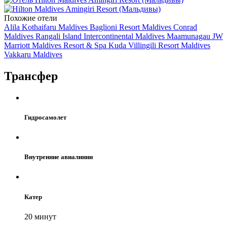
Похожие отели
Alila Kothaifaru Maldives
Baglioni Resort Maldives
Conrad
Maldives Rangali Island
Intercontinental Maldives Maamunagau
JW
Marriott Maldives Resort & Spa
Kuda Villingili Resort Maldives
Vakkaru Maldives
Трансфер
Гидросамолет
Внутренние авиалинии
Катер
20 минут