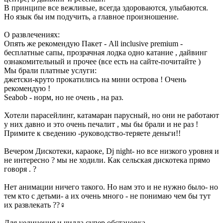
В принципе все вежливые, всегда здороваются, улыбаются.
Но язык бы им подучить, а главное произношение.
О развлечениях:
Опять же рекомендую Пакет - All inclusive premium -
бесплатные сапы, прозрачная лодка одно катание , дайвинг
ознакомительный и прочее (все есть на сайте-почитайте )
Мы брали платные услуги:
джетски-круто прокатились на мини острова ! Очень
рекомендую !
Seabob - норм, но не очень , на раз.
Хотели парасейлинг, катамаран парусный, но они не работают
у них давно и это очень печалит , мы бы брали и не раз !
Примите к сведению -руководство-теряете деньги!!
Вечером Дискотеки, караоке, Dj night- но все низкого уровня и
не интересно ? мы не ходили. Как сельская дискотека прямо
говоря . ?
Нет анимации ничего такого. Но нам это и не нужно было- но
тем кто с детьми- а их очень много - не понимаю чем бы тут
их развлекать ??‍♀️
Для уединения и чилла супер обстановка