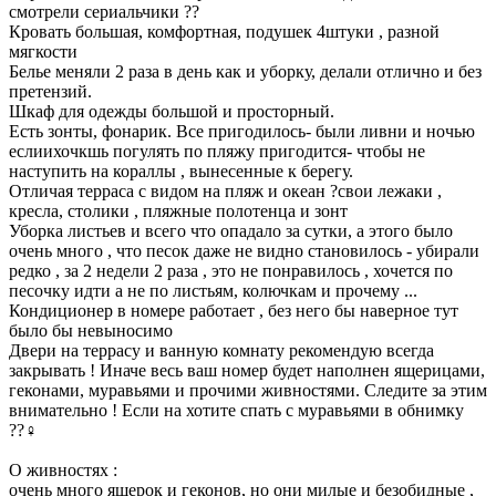
смотрели сериальчики ??
Кровать большая, комфортная, подушек 4штуки , разной
мягкости
Белье меняли 2 раза в день как и уборку, делали отлично и без
претензий.
Шкаф для одежды большой и просторный.
Есть зонты, фонарик. Все пригодилось- были ливни и ночью
еслиихочкшь погулять по пляжу пригодится- чтобы не
наступить на кораллы , вынесенные к берегу.
Отличая терраса с видом на пляж и океан ?свои лежаки ,
кресла, столики , пляжные полотенца и зонт
Уборка листьев и всего что опадало за сутки, а этого было
очень много , что песок даже не видно становилось - убирали
редко , за 2 недели 2 раза , это не понравилось , хочется по
песочку идти а не по листьям, колючкам и прочему ...
Кондиционер в номере работает , без него бы наверное тут
было бы невыносимо
Двери на террасу и ванную комнату рекомендую всегда
закрывать ! Иначе весь ваш номер будет наполнен ящерицами,
геконами, муравьями и прочими живностями. Следите за этим
внимательно ! Если на хотите спать с муравьями в обнимку
??‍♀️
О живностях :
очень много ящерок и геконов, но они милые и безобидные ,