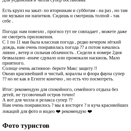
Есть круиз на закат- по вторникам и субботам - на раз , но там
ни музыки ни напитков. Сидишь и смотришь толпой - так
себе .
Погода: нам повезло , прогноз тут не совпадает , можете даже
не смотреть приложения.
С 1 по 11 мая была классная погода , редко вечером лёгкий
дождь, нам очень понравилась погода ?? а потом начались
ливни , ветер и сильная облачность . Сидели в номере 2дня
безвылазно -иначе сдувало или промокали насквозь. Мало
приятного.
Солнце очень активное- берите Макс защиту !!
Океан красивейший и чистый, кораллы и флора фауна супер
?? но не как в Египте конечно , но есть что посмотреть.
Итог: рекомендую для спокойного, семейного отдыха без
детей, не тусовочный остров точно!
А вот для чилла и релакса супер ??
Нам очень понравилось ? мы в восторге ? и куча красивейших
локаций для фото и видео ❤️ рекомендую ❤️
Фото туристов