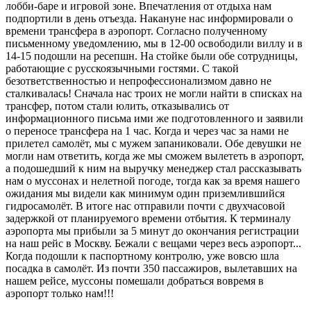
лобби-баре и игровой зоне. Впечатления от отдыха нам
подпортили в день отъезда. Накануне нас информировали о
времени трансфера в аэропорт. Согласно полученному
письменному уведомлению, мы в 12-00 освободили виллу и в
14-15 подошли на ресепшн. На стойке были обе сотрудницы,
работающие с русскоязычными гостями. С такой
безответственностью и непрофессионализмом давно не
сталкивалась! Сначала нас троих не могли найти в списках на
трансфер, потом стали юлить, отказывались от
информационного письма ими же подготовленного и заявили
о переносе трансфера на 1 час. Когда и через час за нами не
прилетел самолёт, мы с мужем запаниковали. Обе девушки не
могли нам ответить, когда же мы сможем вылететь в аэропорт,
а подошедший к ним на выручку менеджер стал рассказывать
нам о муссонах и нелетной погоде, тогда как за время нашего
ожидания мы видели как минимум один приземлившийся
гидросамолёт. В итоге нас отправили почти с двухчасовой
задержкой от планируемого времени отбытия. К терминалу
аэропорта мы прибыли за 5 минут до окончания регистрации
на наш рейс в Москву. Бежали с вещами через весь аэропорт...
Когда подошли к паспортному контролю, уже вовсю шла
посадка в самолёт. Из почти 350 пассажиров, вылетавших на
нашем рейсе, муссоны помешали добраться вовремя в
аэропорт только нам!!!