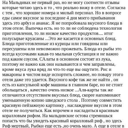
На Мальдивах не первый раз, но не могу соотнести отзывы
которые читаю здесь и то , что реально вижу в отеле. Согласна
с тем , что хорошие номера и милый персонал. Но в вопросе
еды самое вкусное за последние 4 дня моего прибывания
здесь это арбуз и ананас. Я не попробовала вкусного блюда в
этом отеле. Выпечка есть. но то ли не соблюдена технология
приготовления, то ли низкое качество продуктов.... итог
полусырые круасаны ...Это же касается и основных блюд.
Блюда приготовленные из курицы или говядины или
пересушены или невозможно прожевать. Блюда из рыбы это
всегда кусочками какая-то мыльная субстанция и не важно
под каким соусом. САлаты в основном состоят из лука,
поэтому не важно как они называются и чем заправлены,
кроме вкуса лука вряд ли что-то еще вы ощутите. Рис и
макароны в чистом виде испортить сложнее, но повару этого
отеля даже это удается. Вкусного кофе так же не найти , он
есть из капсульной кофе машины в главном баре, но не стоит
обольщаться , качество очень низкое ...Аля-карты так же
отличаются отсутствием вкусных блюд, скорее напоминают
уменьшенную копию шведского стола . Поэтому совместить
красивую пейзажную картинку , наслаждение вкусом в этом
отеле не получиться. Как впрочем и насладиться красивым
коралловым рифом. На мальдивские остова стремишься
попасть что бы увидеть красивый коралловый риф , но здесь
Риф мертвый, Рыбки еще есть ,но очень мало. А еще в отеле в