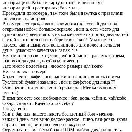
информацию. Раздали карту острова и листовку с
информацией о ресторанах, барах и тд.
Проводили до номера , там тоже была памятка с правилами
поведения на острове.
В номере: суперская ванная комната ( классный душ под
открытым небом, большое зеркало , ванна, есть место для
сушки белья, вентилятор, из косметических принадлежностей
считайте что ничего нет- берите все своё!! Мыло очень
плохое, как и шампунь, кондиционер для волос и гель для
душа - ужасного качества и запах ??‍♀️
Нет ни одноразовых щёток , зубной пасты , расчески, крема,
шапочки для душа, вообщем ничего )
Зато много полотенец , любого размера для всего
Нет тапочек в номере
Халаты есть , вафельные -мне они не понравились совсем
Туалетной бумаги завались , как и салфеток для лица ??
Освещение отличное , есть зеркало для Мейка (если вам
нужно )
В комнате есть все необходимое : бар, вода, чайник, чай/кофе ,
сахар , сливки . Качество так себе ?
Посуда есть
Мини бар для нашего пакета бесплатный был - меняли
каждый день- там вино(белое/красное , пиво, газировки (кола,
спрайт, швепс) вино дешевое не вкусное .
Огромная плазма ??мы брали HDMI кабель для планшета -