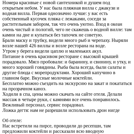
Номера красивые с новой сантехникой и душем под
открытым небом. У нас была пляжная вилла с джакузи и
водная вилла. Первая однозначно лучше: у вас есть
собственный кусочек пляжа с лежаками, соседи за
растительным забором, так что очень уютно. Вход в океан
очень чистый и пологий, чего не скажешь о водной вилле: там
камни на дне и купаться без тапочек не советую.
Брали маску и трубку, видели много рыб и черепаху. Ныряли
возле нашей 426 виллы и возле ресторана на воде.
Утром у берега видели цаплю и маленьких акул.
Питание в очень красивом ресторане с высокой крышей
порадовало. Мясо пробовали: и баранину, и свинину, и утку, и
много хорошей говядины. Рыба была всегда, были салаты и
другие блюда с морепродуктами. Хороший капучино в
главном баре. Вкусные молочные коктейли.
Бесплатно можно съездить на экскурсию на закат и покататься
на прозрачном каноэ.
Ходили в спа, цены можно скачать на сайте отеля. Делали
массаж в четыре руки, с камнями все очень понравилось.
Вежливый персонал, сервис порадовал.
Ложка дегтя: нам не разрешили использовать дрон нигде
Об отеле:
Нас встретили на пирсе, проводили до ресепшн, там
предложили коктейли и рассказали всю вводную