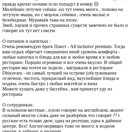
правда кричат ночами если попадут в номер ☹️
Милейшие летучие собаки -их тут очень много , похожи на
летучую мышь, но с морлок собачки , очень милые и
безобидные. Муравьёв тьма на песке.
Змей, пауков и прочих страшных существ замечено не было и
говорят их тут нет совсем
О питании и напитках :
Очень рекомендую брать Пакет - All inclusive premium. Тогда
ваш отдых обретает совершенно иной уровень комфорта -
любые напитки и блюда для вас в любое время и в любом
ресторане. Порции огромные и все очень вкусно. В общий
ресторан мы почти не ходили , завтракали в ресторане
Dhiyavaru - он самый лучший на острове (обслуживание
отличное, чистота, прекрасный вид, вкуснейшие блюда и
подача, очень быстро ) любые коктейли и вина
Можете кушать даже у бассейна , вам принесут еду из
ресторана
О сотрудниках:
В основном местные , плохо говорят на английском, акцент
сильный многие слова даже не разберёшь что говорят ??‍♀️
русские есть только двое, одна на ресепшн, одна в дайвинг
центре. Все! Англоговорящих тоже не много: в водном
центре, в дайвинг и ресепшн.