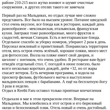
районе 210-215 вилл жутко воняют и шумят очистные
сооружения , в других отелях такого не замечала
Первый раз на Мальдивах, но отдых лучше мне сложно
представить. Все было на высшем уровне. Питание шведский
стол очень вкусное, все блюда как в ресторане, каждый день
разнообразное - мексиканская, итальянская, французская
кухня. Завтраки тоже разнообразные, много фруктов и
сладостей, яичная Станция. Есть и вегетарианские блюда.
Отдельное спасибо за уборку номеров, убирают 2 раза в день.
Персонал вежливый и приветливый. Понравилась территория
отеля, весь остров очень зелёный, хорошие пляжи, много мест
для фотосессии. Вилла на пляже имеет свой дворик, и
шезлонг с зонтиком, что очень удобно. В ресторане вам будет
отведён отдельный стол. С погодой в июне повезло, было
всего несколько коротких дождей, днём +32, но от жары
спасает ветерок. Есть вечерняя программа, я ходила на
просмотр фильма, футбольного матча и выступление
мальдивских певцов с барабанами. А ещё на бесплатную йогу
3 раза в неделю.
Отдых в Reethi Faru оставил только приятные впечатления
Отдыхали в мае в этом прекрасном отеле. Впервые на
Мальдивах. Мы влюбились в этот остров и его бирюзовый
океан и белоснежный пляж. Отель новый и очень достойный.