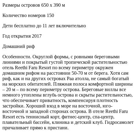
Размеры островов 650 х 390 м
Количество номеров 150
Дети бесплатно до 11 лет включительно
Год открытия 2017
Домашний риф
Особенности. Округлой формы, с ровными береговыми
линиями и покрытый густой тропической растительностью
отель Reethi Faru Resort по всему периметру окружен
домашним рифом на расстоянии 50-70 м от берега. Хотя сам
риф, как и на других островах Раа атолла, не самый богатый
на морских обитателей. Пляжная полоса комфортной ширины
– 20 м – по всему периметру острова. Береговые виллы все
немного утоплены вглубь острова и скрыты растительностью,
что обеспечивает приватность, компенсируя плотность
застройки. Хороший вход в море на восточной, юго-
восточной и западной сторонах острова. В отеле Reethi Faru
Resort есть теннисный корт, фитнес-центр, спа-центр,
плавательный бассейн, клиника и детский клуб. Гидросамолет
причаливает прямо к пристани.