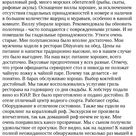
коралловый риф, много морских обитателей (рыбы, скаты,
рифовые акулы). Оснащение виллы хорошее, за исключением
отсутствия гладильных принадлежностей в номере и наличия
в большом количестве ящериц и муравьев, особенно в ванной
комнате. Виллу убирали хорошо. Рекомендовала бы обновить
полотенца - часто попадаются с поврежденными углами. И не
помешали бы гладильные принадлежности. Утюги очень
старые. Мне полупансиона было вполне достаточно. Мои
мужчины ходили в ресторан Dhiyavaru на обед. Цены на
питание и напитки традиционно высокие, но в нашем случае
это было выгоднее. На наш вкус питание хорошее, всего
достаточно. Вкусовые предпочтения у всех разные. Отмечу,
что утром официанты сервируют стол и никогда не положат
чайную ложку к чайной паре. Почему так делается - не
понятно. В барах обслуживаю хорошо. Выбор коктейлей
достойный. Мы также воспользовались услугами гриль
ресторана на годовщину со дня свадьбы. К лобстеру подали
вино из ЮАР. Все было приготовлено и подано достойно. В
отеле отличный центр водного спорта. Работают сербы.
Оборудование в отличном состоянии. Также мы ездили на
снорклинг на коралловый риф. Экскурсия не произвела
впечатления, так как домашний риф ничем не хуже. Мне
очень понравились каноэ прозрачные. Мы с сыном получили
удовольствие от прогулки. Все видно, как на ладони! К нашей
полной неожиданности обнаруживали несколько раз мышей в