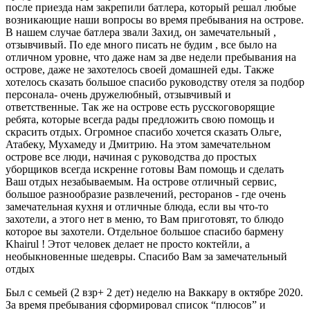
после приезда нам закрепили батлера, который решал любые
возникающие наши вопросы во время пребывания на острове.
В нашем случае батлера звали Захид, он замечательный ,
отзывчивый. По еде много писать не будим , все было на
отличном уровне, что даже нам за две недели пребывания на
острове, даже не захотелось своей домашней еды. Также
хотелось сказать большое спасибо руководству отеля за подбор
персонала- очень дружелюбный, отзывчивый и
ответственные. Так же на острове есть русскоговорящие
ребята, которые всегда рады предложить свою помощь и
скрасить отдых. Огромное спасибо хочется сказать Ольге,
Атабеку, Мухамеду и Дмитрию. На этом замечательном
острове все люди, начиная с руководства до простых
уборщиков всегда искренне готовы Вам помощь и сделать
Ваш отдых незабываемым. На острове отличный сервис,
большое разнообразие развлечений, ресторанов - где очень
замечательная кухня и отличные блюда, если вы что-то
захотели, а этого нет в меню, то Вам приготовят, то блюдо
которое вы захотели. Отдельное большое спасибо бармену
Khairul ! Этот человек делает не просто коктейли, а
необыкновенные шедевры. Спасибо Вам за замечательный
отдых
Был с семьей (2 взр+ 2 дет) неделю на Ваккару в октябре 2020.
За время пребывания сформировал список “плюсов” и