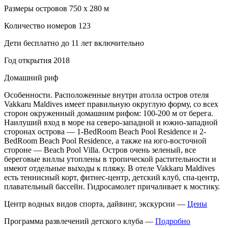
Размеры островов 750 х 280 м
Количество номеров 123
Дети бесплатно до 11 лет включительно
Год открытия 2018
Домашний риф
Особенности. Расположенные внутри атолла остров отеля
Vakkaru Maldives имеет правильную округлую форму, со всех
сторон окруженный домашним рифом: 100-200 м от берега.
Наилуший вход в море на северо-западной и южно-западной
сторонах острова — 1-BedRoom Beach Pool Residence и 2-
BedRoom Beach Pool Residence, а также на юго-восточной
стороне — Beach Pool Villa. Остров очень зеленый, все
береговые виллы утоплены в тропической растительности и
имеют отдельные выходы к пляжу. В отеле Vakkaru Maldives
есть теннисный корт, фитнес-центр, детский клуб, спа-центр,
плавательный бассейн. Гидросамолет причаливает к мостику.
Центр водных видов спорта, дайвинг, экскурсии —
Цены
Программа развлечений детского клуба —
Подробно