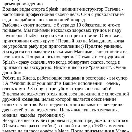
времяпровождению.
Водные виды спорта Splash : дайвинг-инструктор Татьяна -
настоящий профессионал своего дела. Сын с удовольствием
ездил на дайвинг несколько дней подряд.
Рыбалка - стоит поехать, с 6 утра до 10 обязательно что-то
поймаете. Мы поймали несколько здоровых тунцов и пару
групперов. Рыбу сразу на ужин и приготовили. Опять-же -
приготовили очень круто ! Первый раз на Мальдивах, когда
не угробили рыбу при приготовлении :) Приятно удивили.
Экскурсия на плавание со скатами Мантами - впечатления на
всю жизнь. Понравилось поведение Татьяны и сотрудников
Splash - сразу сказали, что когда обнаружат скатов, тогда и
пригласят на экскурсию. Никто никого не “разводит”. Очень
достойно.
Ребята из Киева, работающие певцами в ресторане - вы супер
! А “Windmills of your mind” в Вашем исполнении - очень ,
очень круто ! За ноут с тризубом - отдельное спасибо!
В целом менеджмент отеля произвел впечатление сплоченной
дружной команды, целью которой является обеспечение
отдыха туристов. Раз в неделю организовывается вечеринка
для гостей от менеджмента. Цель - выслушать замечания,
мнения, жалобы, требования :)
Чекаут. на высоте. Без проблем и доплат предложили остаться
(Ольга - еще раз спасибо !) в нашей вилле до 16:00 - момента
вылета на гидросамолёте в Мале. После приземления в Мале -