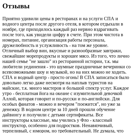
Отзывы
Приятно удивили цены в ресторанах и на услуги СПА и
водного центра после другого отеля, в котором отдыхали в
ноябре, где приходилось каждый раз нервно вздрагивать
после того, как увидели цифру в счете. При этом чистота в
номерах, питание, организация работы персонала,
дружелюбность и услужливость - на том же уровне.
Отличный выбор вин, вкусные и разнообразные завтраки,
свежайшие морепродукты и хорошее мясо. Из того, что лично
нашей семье "не зашло" из ресторанной истории, т.к. мы
любители уединения - это шумные праздничные вечеринки со
всевозможными шоу и музыкой, но на них можно не ходить.
СПА и водный центр - просто огонь! В СПА записаться было
довольно легко даже несмотря на наплыв туристов на
майские, т.к. много мастеров и большой спектр услуг. Каждое
утро - бесплатная йога на океане с изумительной девочкой
Аллой, которая говорит и по-русски и по-английски. Для
особых фанатов - можно и вечером "поежится", но уже за
денежку. В водном центре за 10 дней прошли обучение
дайвингу и получили с детьми сертификаты. Все
инструкторы классные, мы учились у Фло - классный
инструктор, особенно для подростков. Ненавязчивый,
терпеливый, с юмором, но требовательный. Не думала, что