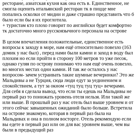
ресторане, азиатская кухня как она есть в. Единственное, не
смогла оценить итальянский ресторан тк в пицце мне
попались осколки от мидии и даже страшно представить что б
было если бы я их проглотила.
+ туристам кто плохо говорит по английски будет комфортно
тк достаточно много русскоязычного персонала на острове
В целом впечатления положительные, единственное есть
вопросы к заходу в море, нам ещё относительно повезло (163
домик у нас был) , перед нами были камни и заход в воду был
плохим но если пройти в сторону 100 метров то уже песок,
однако гуляя по острову понимаю что нам ещё очень повезло,
во многих местах одни камни. И так же осталось у нас
вопросом- зачем устраивать такие шумные вечеринки? Это же
Мальдивы а не Турция, сюда люди едут за уединением и
спокойствием, а тут за окном «туц туц туц туц» вечерами.
Для себя я сделала вывод, что если ты едешь на Мальдивы не
первый раз то понижать уровень отеля нельзя. Или такой же
или выше. В прошлый раз у нас отель был выше уровнем и от
этого сейчас завышенных ожиданий было больше. Встретила
на острове знакомую, которая в первый раз была на
Мальдивах и она в полном восторге. Отель рекомендую если
вы едете в первый раз или он для вас уровнем выше, чем вы
были в предыдущий раз