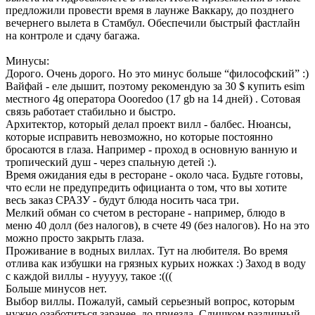
предложили провести время в лаунже Ваккару, до позднего
вечернего вылета в Стамбул. Обеспечили быстрый фастлайн
на контроле и сдачу багажа.
Минусы:
Дорого. Очень дорого. Но это минус больше “философский” :)
Вайфай - еле дышит, поэтому рекомендую за 30 $ купить esim
местного 4g оператора Oooredoo (17 gb на 14 дней) . Сотовая
связь работает стабильно и быстро.
Архитектор, который делал проект вилл - балбес. Нюансы,
которые исправить невозможно, но которые постоянно
бросаются в глаза. Например - проход в основную ванную и
тропический душ - через спальную детей :).
Время ожидания еды в ресторане - около часа. Будьте готовы,
что если не предупредить официанта о том, что вы хотите
весь заказ СРАЗУ - будут блюда носить часа три.
Мелкий обман со счетом в ресторане - например, блюдо в
меню 40 долл (без налогов), в счете 49 (без налогов). Но на это
можно просто закрыть глаза.
Проживание в водных виллах. Тут на любителя. Во время
отлива как избушки на грязных курьих ножках :) Заход в воду
с каждой виллы - нууууу, такое :(((
Больше минусов нет.
Выбор виллы. Пожалуй, самый серьезный вопрос, которым
нужно озаботиться заранее, до приезда. Слишком различный