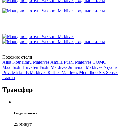
Похожие отели
Alila Kothaifaru Maldives
Amilla Fushi Maldives
COMO
Maalifushi
Huvafen Fushi Maldives
Jumeirah Maldives
Niyama
Private Islands Maldives
Raffles Maldives Meradhoo
Six Senses
Laamu
Трансфер
Гидросамолет
25 минут