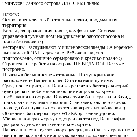
“минусов” данного острова ДЛЯ СЕБЯ лично.
Плюсы:
Остров очень зеленый, отличные пляжи, продуманная
территория.
Виллы для проживания новые, комфортные. Система
управления “умный дом” на удивление работоспособна и
почти без глюков :)
Рестораны - заслуживают Мишленовской звезды ! А корейско-
вьетнамский ONU - даже две. Всё очень вкусно
приготовлено, отлично сервировано и красиво подано :)
Строительные работы на острове НЕ ВЕДУТСЯ. Все уже
построено.
Пляжи - в большинстве - отличные. Но тут критично
расположение Вашей виллы. Об этом напишу ниже.
Сразу после приезда за Вами закрепляется баттлер, который
будет решать любые возникающие вопросы во время
пребывания на острове. В моем случае баттлера звали Захид,
прикольный местный товарищ. Я не знаю, как он это делал,
но когда был нужен - появлялся как чертик из табакерки :)
Общение с баттлером через WhatsApp - очень удобно.
Уборка в номерах - сразу подстраиваются под Ваш график,
два раза в день, качественно и комфортно.
На ресепшн есть русскоговорящая девушка Ольга - грамотно и
быстро решала любые вопросы, давала толковые советы по