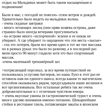
отдых на Мальдивах может быть таким насыщенным и
подвижным!
Были в мае, с погодой не повезло- сезон ветров и дождей.
Удивительно было видеть на мальдивах волны.
- очень скудные завтраки
- много летающих лисиц (они прям хозяева острова, даже
страшно было иногда вечерами прогуливаться.
- на острове много «испорченой» зелени и ее никак не
убирают. А где убирают то ощущение что эти места «лысые»
- спа это лотерея, брали все время один и тот же тип массажа
но в разных руках это было по разному, а в последний раз
меня просто 90 минут гладили хотя это был спортивный
массаж.
-очень маленький тренажёрный зал
+потрясающий персонал, за все время путешествий не
пользовалась услугами батлеров, но наша Луиз в этот раз не
оставила нам ни единого шанса, всегда каким то магическим
способом оказывалась рядом, предугадывала наши желания и
все организовывала. Все остальные ребята так же очень
доброжелательные и с отличным чувством юмора.
+ очень вкусные ужины (я гастрономический турист и очень
много уделяю внимания именно питанию. Шикарнейшие
стейки в ресторане гриль, потрясающие закаты в японском