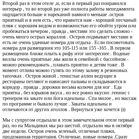
Второй раз в этом отеле ,и, если в первый раз понравился
интерьер , то во второй раз уже полнота работы менеджмента
ощущается больше и нареканий намного меньше .остров
приятный и в нем есть , что нравится нам - хороший песчаный
пляж с хорошим видом и возможностью его обойти утром или
пробежаться вечером , правда , местами это сделать сложно -
очень много острых кораллов . Остров подмывает местами и
есть не очень удачные номера для отдыха . Если посоветовать
номера для размещения это 105-115 или 155 -165 . В первом
размещении ближе плыть к рифу итог интереснее . Водные
виллы очень приятные ,мы жили в семейной с бассейном -
можно рекомендовать , плавать приятно и детям тоже . В
момент отлива можно гулять по этому заливу в резиновых
тапочках . Остров живой , тенистые аллеи ведущие в
рестораны петляют и нависают пальмы и складываются в
коридор , правда , дорожки весьма колючи для ног . Еда
приятна , без взрывов вкуса , но все ровно вкусно .теннис с
тренером на закате или йога идеальны . Спа милое , но массаж
по программе и бывало лучше . Закаты идеальны и
отличаются от других атоллов . Вернуться уже хочется )))
Мы с супругом отдыхали в этом замечательном отеле первый
раз, но на Мальдивах мы раз шестой. отдыхали мы в октябре
две недели. Остров очень зеленый, отличные пляжи,
продуманная территория. Отличные, новые номера .Сразу